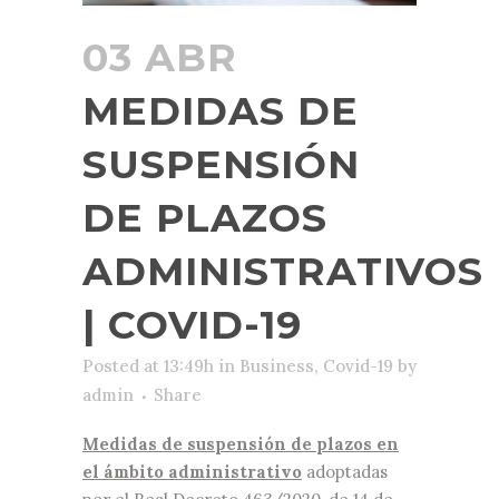
03 ABR
MEDIDAS DE
SUSPENSIÓN
DE PLAZOS
ADMINISTRATIVOS
| COVID-19
Posted at 13:49h
in
Business
,
Covid-19
by
admin
Share
Medidas de suspensión de plazos en
el ámbito administrativo
adoptadas