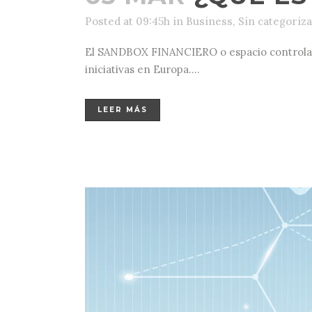
Posted at 09:45h
in
Business
,
Sin categoriz
El SANDBOX FINANCIERO o espacio controlado 
iniciativas en Europa....
LEER MÁS