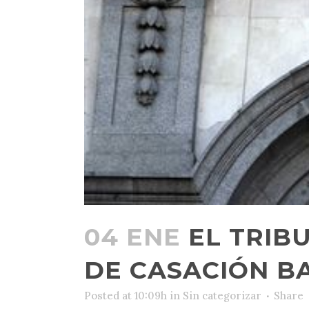
04 ENE
EL TRIB
DE CASACIÓN BA
Posted at 10:09h
in
Sin categorizar
Share