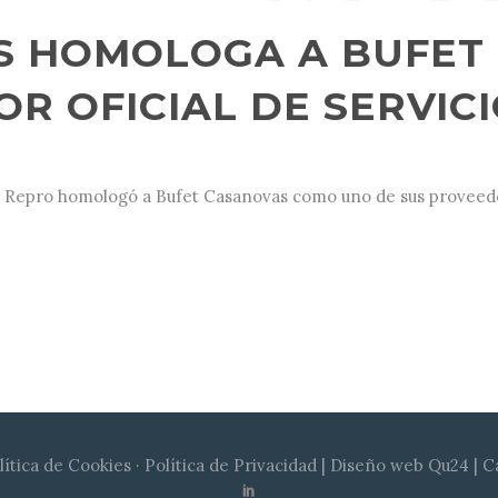
S HOMOLOGA A BUFET
R OFICIAL DE SERVICI
s Repro homologó a Bufet Casanovas como uno de sus proveedore
lítica de Cookies
·
Política de Privacidad
|
Diseño web Qu24
| 