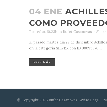
04 ENE
ACHILLE
COMO PROVEEDO
Posted at 10:23h
in
Bufet Casanovas
Share
El pasado martes día 27 de diciembre Achille
en la categoría SILVER con ID 00093876....
LEER MÁS
© Copyright 2026 Bufet Casanovas ·
Avíso Legal
·
Po