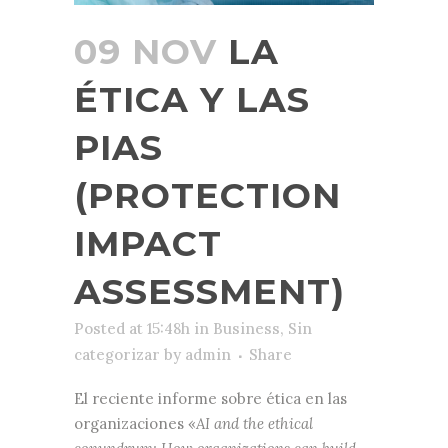
09 NOV
LA
ÉTICA Y LAS
PIAS
(PROTECTION
IMPACT
ASSESSMENT)
Posted at 15:48h
in
Business
,
Sin
categorizar
by
admin
Share
El reciente informe sobre ética en las
organizaciones «
AI and the ethical