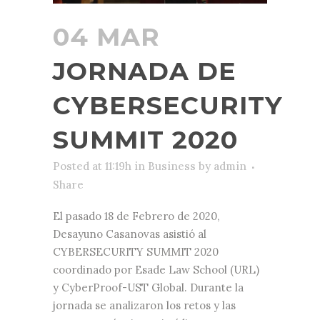
04 MAR
JORNADA DE
CYBERSECURITY
SUMMIT 2020
Posted at 11:19h
in
Business
by
admin
Share
El pasado 18 de Febrero de 2020,
Desayuno Casanovas asistió al
CYBERSECURITY SUMMIT 2020
coordinado por Esade Law School (URL)
y CyberProof-UST Global. Durante la
jornada se analizaron los retos y las