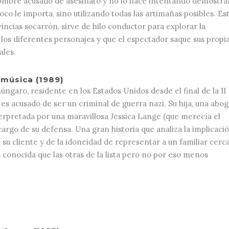
ombre acusado de asesinato y no lo hace intentando demostra
oco le importa, sino utilizando todas las artimañas posibles. Es
ncias socarrón, sirve de hilo conductor para explorar la
los diferentes personajes y que el espectador saque sus propi
ales.
 música (1989)
ngaro, residente en los Estados Unidos desde el final de la II
es acusado de ser un criminal de guerra nazi. Su hija, una abo
terpretada por una maravillosa Jessica Lange (que merecía el
cargo de su defensa. Una gran historia que analiza la implicaci
su cliente y de la idoneidad de representar a un familiar cerc
conocida que las otras de la lista pero no por eso menos