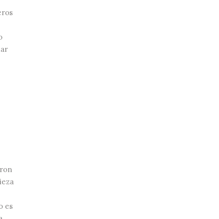
eros
o
tar
eron
ieza
o es
a