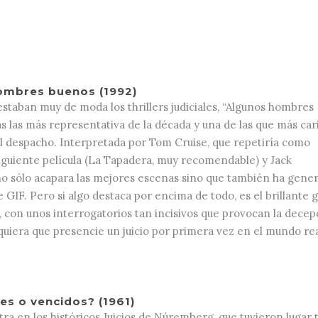
ombres buenos (1992)
staban muy de moda los thrillers judiciales, “Algunos hombres
s las más representativa de la década y una de las que más car
l despacho. Interpretada por Tom Cruise, que repetiría como
iguiente película (La Tapadera, muy recomendable) y Jack
no sólo acapara las mejores escenas sino que también ha gene
 GIF. Pero si algo destaca por encima de todo, es el brillante 
 con unos interrogatorios tan incisivos que provocan la decep
quiera que presencie un juicio por primera vez en el mundo rea
s o vencidos? (1961)
ra en los históricos Juicios de Núremberg, que tuvieron lugar 