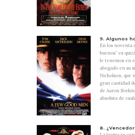
9.
Algunos h
En los noventa e
buenos” es quizá
le tenemos en e
abogado en su s
Nicholson, que 
gran cantidad de
de Aaron Sorkin,
absoluta de cual
8.
¿Vencedore
La trama se cent