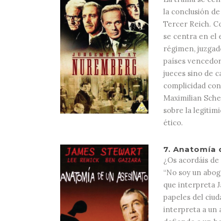
la conclusión de
Tercer Reich. Co
se centra en el 
régimen, juzgad
países vencedore
jueces sino de c
complicidad con
Maximilian Sche
sobre la legitimi
ético.
7.
Anatomía d
¿Os acordáis de
“No soy un abog
que interpreta 
papeles del ciu
interpreta a un