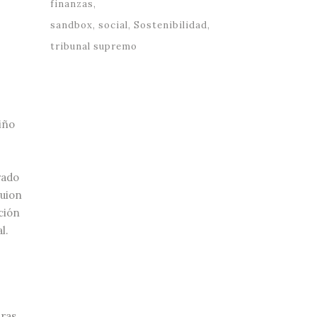
finanzas
sandbox
social
Sostenibilidad
tribunal supremo
iño
rado
guion
ción
l.
tras