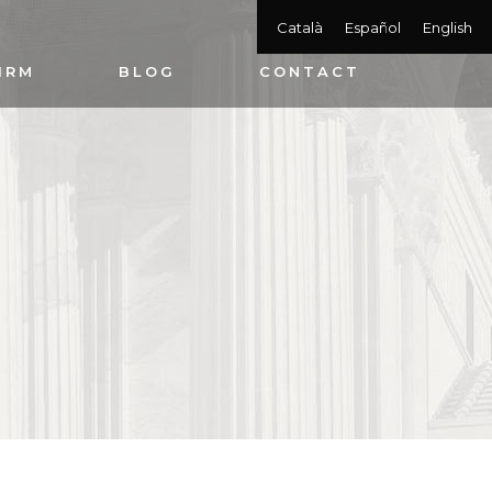
Català
Español
English
IRM
BLOG
CONTACT