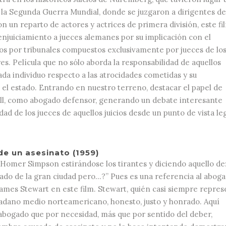
 la Segunda Guerra Mundial, donde se juzgaron a dirigentes de
n un reparto de actores y actrices de primera división, este fi
enjuiciamiento a jueces alemanes por su implicación con el
os por tribunales compuestos exclusivamente por jueces de lo
s. Película que no sólo aborda la responsabilidad de aquellos
ada individuo respecto a las atrocidades cometidas y su
 el estado. Entrando en nuestro terreno, destacar el papel de
ll, como abogado defensor, generando un debate interesante
dad de los jueces de aquellos juicios desde un punto de vista leg
e un asesinato (1959)
 Homer Simpson estirándose los tirantes y diciendo aquello de
ado de la gran ciudad pero…?” Pues es una referencia al abog
James Stewart en este film. Stewart, quién casi siempre repre
dadano medio norteamericano, honesto, justo y honrado. Aquí
 abogado que por necesidad, más que por sentido del deber,