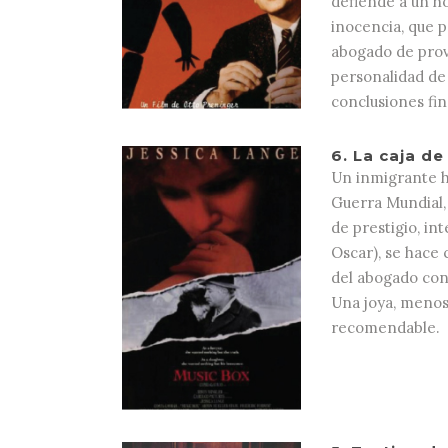
defiende a un h
inocencia, que p
abogado de provi
personalidad de 
conclusiones fin
6.
La caja de
Un inmigrante hú
Guerra Mundial, 
de prestigio, in
Oscar), se hace 
del abogado con 
Una joya, menos 
recomendable.