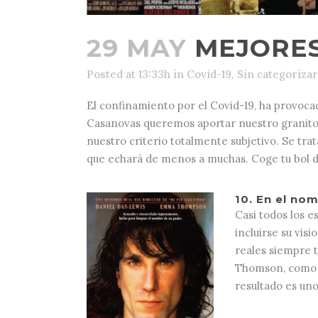
29 MAY
MEJORES
Posted at 13:33h
in
Covid-19
,
Sin categorizar
El confinamiento por el Covid-19, ha provoca
Casanovas queremos aportar nuestro granito d
nuestro criterio totalmente subjetivo. Se tra
que echará de menos a muchas. Coge tu bol 
10. En el no
Casi todos los e
incluirse su vis
reales siempre 
Thomson, como l
resultado es uno