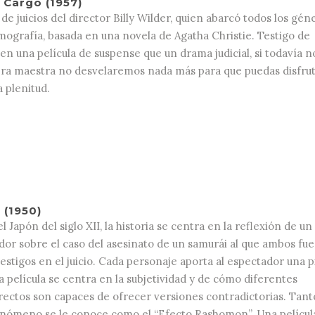
 Cargo (1957)
 de juicios del director Billy Wilder, quien abarcó todos los gén
lmografía, basada en una novela de Agatha Christie. Testigo de
en una película de suspense que un drama judicial, si todavía n
obra maestra no desvelaremos nada más para que puedas disfru
a plenitud.
(1950)
 Japón del siglo XII, la historia se centra en la reflexión de un
dor sobre el caso del asesinato de un samurái al que ambos fu
stigos en el juicio. Cada personaje aporta al espectador una p
a película se centra en la subjetividad y de cómo diferentes
rectos son capaces de ofrecer versiones contradictorias. Tant
fenómeno se le conoce como el “Efecto Rashomon”. Una películ