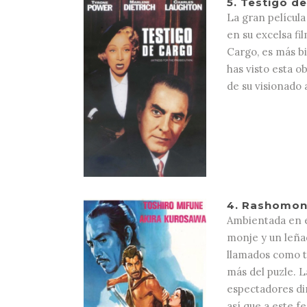
5.
Testigo de
La gran película
en su excelsa fi
Cargo, es más bi
has visto esta 
de su visionado 
4.
Rashomon 
Ambientada en el
monje y un leña
llamados como te
más del puzle. L
espectadores di
así que a este 