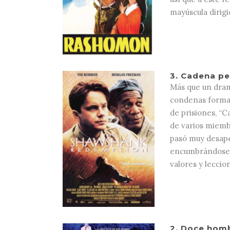
mayúscula dirigi
3.
Cadena pe
Más que un drama
condenas forman
de prisiones, “C
de varios miemb
pasó muy desape
encumbrándose e
valores y leccio
2.
Doce hombr