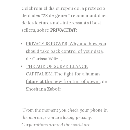
Celebrem el dia europeu de la protecció
de dades “28 de gener” recomanant dues
de les lectures més interessants i best
sellers, sobre
PRIVACITAT
:
PRIVACY IS POWER, Why and how you
should take back control of your data
,
de Carissa Véliz i,
THE AGE OF SURVEILLANCE
CAPITALISM, The fight for a human
future at the new frontier of power
, de
Shoshana Zuboff
“From the moment you check your phone in
the morning you are losing privacy.
Corporations around the world are