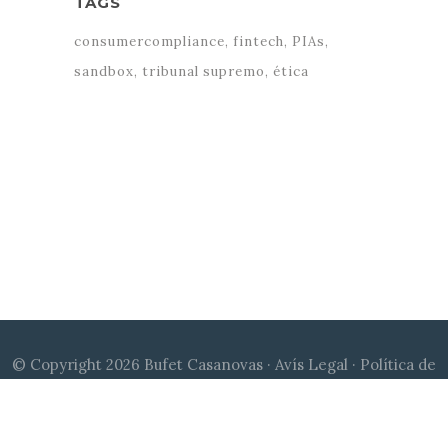
TAGS
consumercompliance
fintech
PIAs
sandbox
tribunal supremo
ética
© Copyright 2026 Bufet Casanovas ·
Avís Legal
·
Política de
Cookies
·
Política de Privacitat
|
Disseny web Qu24
| Canal de
denúncies:
compliance@bufetcasanovas.com
© Copyright 2026 Bufet Casanovas ·
Avíso Legal
·
Política de