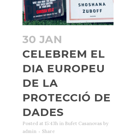
30 JAN
CELEBREM EL
DIA EUROPEU
DE LA
PROTECCIÓ DE
DADES
Posted at 15:43h
in
Bufet Casanovas
by
admin
Share