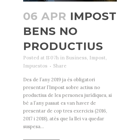
06 APR
IMPOST
BENS NO
PRODUCTIUS
Posted at 11:07h
in
Business
,
Impost
,
Impuestos
Share
Des de l’any 2019 ja és obligatori
presentar l’Impost sobre actius no
productius de les persones jurídiques, si
bé a l’any passat es van haver de
presentar de cop tres exercicis (2016,
2017 i 2018), atès que la llei va quedar
suspesa...