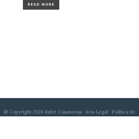
READ MORE
© Copyright 2026 Bufet Casanovas ·
Avís Legal
·
Política de
Cookies
·
Política de Privacitat
|
Disseny web Qu24
| Canal de
denúncies:
compliance@bufetcasanovas.com
© Copyright 2026 Bufet Casanovas ·
Avíso Legal
·
Política de