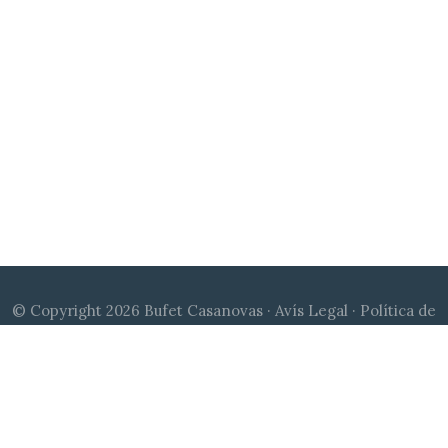
© Copyright 2026 Bufet Casanovas ·
Avís Legal
·
Política de
Cookies
·
Política de Privacitat
|
Disseny web Qu24
| Canal de
denúncies:
compliance@bufetcasanovas.com
© Copyright 2026 Bufet Casanovas ·
Avíso Legal
·
Política de
Cookies
·
Política de Privacidad
|
Diseño web Qu24
| Canal de
denuncias:
compliance@bufetcasanovas.com