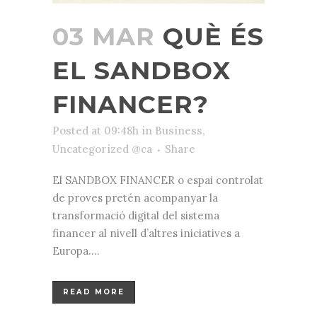
03 MAR
QUÈ ÉS
EL SANDBOX
FINANCER?
Posted at 09:48h
in
Business
,
Uncategorized @ca
Share
El SANDBOX FINANCER o espai controlat
de proves pretén acompanyar la
transformació digital del sistema
financer al nivell d’altres iniciatives a
Europa....
READ MORE