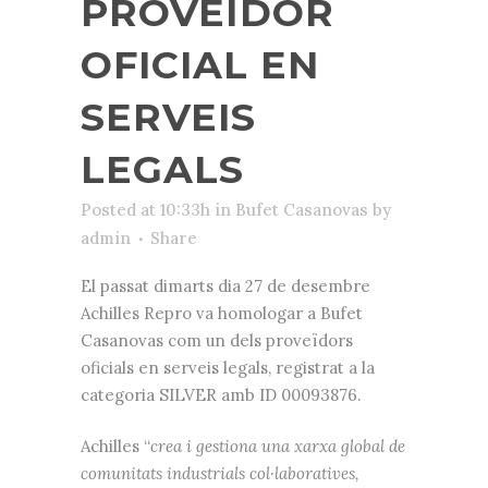
PROVEÏDOR
OFICIAL EN
SERVEIS
LEGALS
Posted at 10:33h
in
Bufet Casanovas
by
admin
Share
El passat dimarts dia 27 de desembre
Achilles Repro va homologar a Bufet
Casanovas com un dels proveïdors
oficials en serveis legals, registrat a la
categoria SILVER amb ID 00093876.
Achilles “
crea i gestiona una xarxa global de
comunitats industrials col·laboratives,