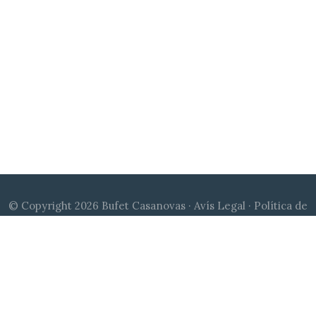
© Copyright 2026 Bufet Casanovas ·
Avís Legal
·
Política de
Cookies
·
Política de Privacitat
|
Disseny web Qu24
| Canal de
denúncies:
compliance@bufetcasanovas.com
© Copyright 2026 Bufet Casanovas ·
Avíso Legal
·
Política de
Cookies
·
Política de Privacidad
|
Diseño web Qu24
| Canal de
denuncias:
compliance@bufetcasanovas.com