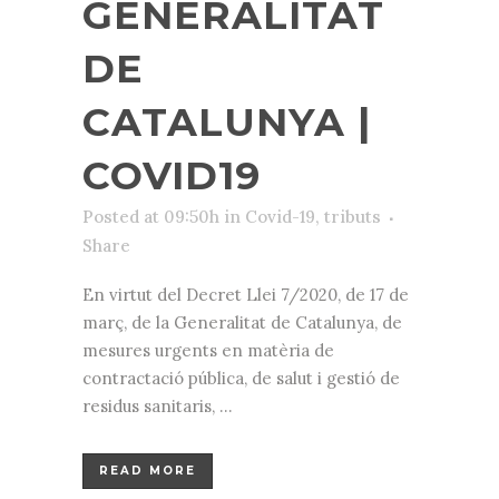
GENERALITAT
DE
CATALUNYA |
COVID19
Posted at 09:50h
in
Covid-19
,
tributs
Share
En virtut del Decret Llei 7/2020, de 17 de
març, de la Generalitat de Catalunya, de
mesures urgents en matèria de
contractació pública, de salut i gestió de
residus sanitaris, ...
READ MORE