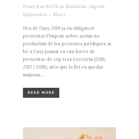
Posted at 11:07h
in
Business
,
Impost
,
Impuestos
Share
Des de l’any 2019 ja és obligatori
presentar l’Impost sobre actius no
productius de les persones jurídiques, si
bé a l’any passat es van haver de
presentar de cop tres exercicis (2016,
2017 i 2018), atès que la llei va quedar
suspesa...
READ MORE