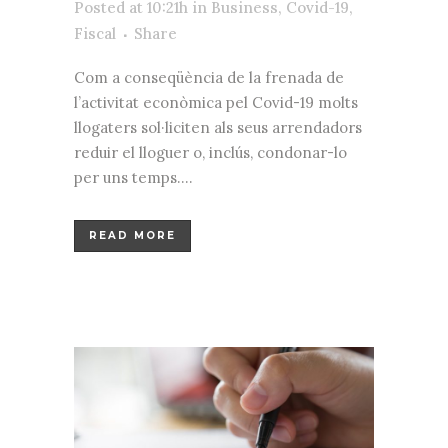
Posted at 10:21h
in
Business
,
Covid-19
,
Fiscal
Share
Com a conseqüència de la frenada de
l’activitat econòmica pel Covid-19 molts
llogaters sol·liciten als seus arrendadors
reduir el lloguer o, inclús, condonar-lo
per uns temps....
READ MORE