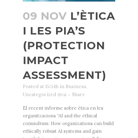
09 NOV
L’ÈTICA
I LES PIA’S
(PROTECTION
IMPACT
ASSESSMENT)
Posted at 15:54h
in
Business
,
Uncategorized @ca
Share
El recent informe sobre ètica en les
organitzacions “AI and the ethical
conundrum: How organizations can build
ethically robust AI systems and gain