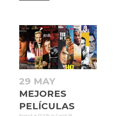
29 MAY
MEJORES
PELÍCULAS
Posted at 13:33h
in
Covid-19
,